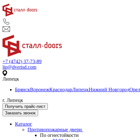
+7 (4742) 37-73-89
lip@dverisd.com
Липецк
Брянск
Воронеж
Краснодар
Липецк
Нижний Новгород
Оре
г. Липецк
Получить прайс-лист
Заказать звонок
Каталог
Противопожарные двери
По огнестойкости