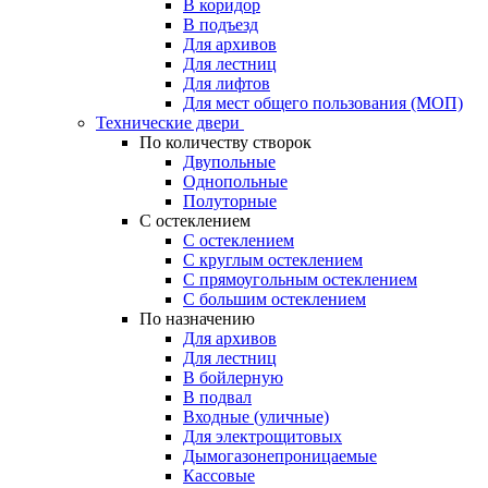
В коридор
В подъезд
Для архивов
Для лестниц
Для лифтов
Для мест общего пользования (МОП)
Технические двери
По количеству створок
Двупольные
Однопольные
Полуторные
С остеклением
С остеклением
С круглым остеклением
С прямоугольным остеклением
С большим остеклением
По назначению
Для архивов
Для лестниц
В бойлерную
В подвал
Входные (уличные)
Для электрощитовых
Дымогазонепроницаемые
Кассовые