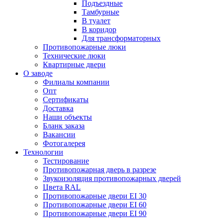
Подъездные
Тамбурные
В туалет
В коридор
Для трансформаторных
Противопожарные люки
Технические люки
Квартирные двери
О заводе
Филиалы компании
Опт
Сертификаты
Доставка
Наши объекты
Бланк заказа
Вакансии
Фотогалерея
Технологии
Тестирование
Противопожарная дверь в разрезе
Звукоизоляция противопожарных дверей
Цвета RAL
Противопожарные двери EI 30
Противопожарные двери EI 60
Противопожарные двери EI 90