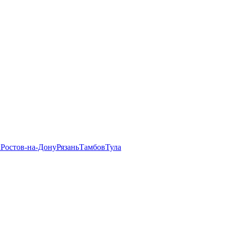
л
Ростов-на-Дону
Рязань
Тамбов
Тула