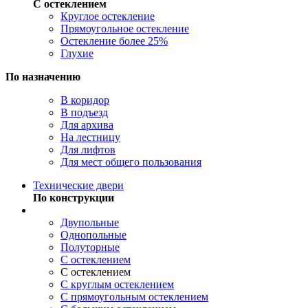
С остеклением
Круглое остекление
Прямоугольное остекление
Остекление более 25%
Глухие
По назначению
В коридор
В подъезд
Для архива
На лестницу
Для лифтов
Для мест общего пользования
Технические двери
По конструкции
Двупольные
Однопольные
Полуторные
С остеклением
С остеклением
С круглым остеклением
С прямоугольным остеклением