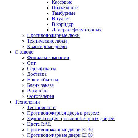
Кассовые
Подъездные
Тамбурные
В туалет
В коридор
Для трансформаторных
Противопожарные люки
Технические люки
Квартирные двери
О заводе
Филиалы компании
Опт
Сертификаты
Доставка
Наши объекты
Бланк заказа
Вакансии
Фотогалерея
Технологии
Тестирование
Противопожарная дверь в разрезе
Звукоизоляция противопожарных дверей
Цвета RAL
Противопожарные двери EI 30
Противопожарные двери EI 60