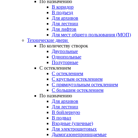
По назначению
В коридор
В подъезд
Для архивов
Для лестниц
Для лифтов
Для мест общего пользования (МОП)
Технические двери
По количеству створок
Двупольные
Однопольные
Полуторные
С остеклением
С остеклением
С круглым остеклением
С прямоугольным остеклением
С большим остеклением
По назначению
Для архивов
Для лестниц
В бойлерную
В подвал
Входные (уличные)
Для электрощитовых
Дымогазонепроницаемые