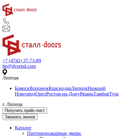
+7 (4742) 37-73-89
lip@dverisd.com
Липецк
Брянск
Воронеж
Краснодар
Липецк
Нижний
Новгород
Орел
Ростов-на-Дону
Рязань
Тамбов
Тула
г. Липецк
Получить прайс-лист
Заказать звонок
Каталог
Противопожарные двери