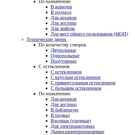
По назначению
В коридор
В подъезд
Для архивов
Для лестниц
Для лифтов
Для мест общего пользования (МОП)
Технические двери
По количеству створок
Двупольные
Однопольные
Полуторные
С остеклением
С остеклением
С круглым остеклением
С прямоугольным остеклением
С большим остеклением
По назначению
Для архивов
Для лестниц
В бойлерную
В подвал
Входные (уличные)
Для электрощитовых
Дымогазонепроницаемые