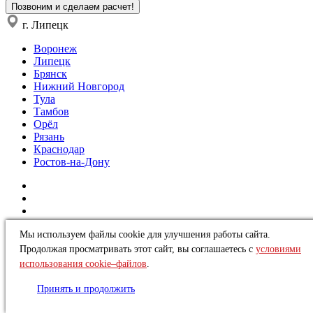
Позвоним и сделаем расчет!
г. Липецк
Воронеж
Липецк
Брянск
Нижний Новгород
Тула
Тамбов
Орёл
Рязань
Краснодар
Ростов-на-Дону
Мы используем файлы cookie для улучшения работы сайта.
Политика в отношении обработки персональных данных
Продолжая просматривать этот сайт, вы соглашаетесь с
условиями
Правила использования сайта
использования cookie–файлов
.
Copyright © 2026 “Сталлдорс”
Создание и продвижение сайтов Team-B
Принять и продолжить