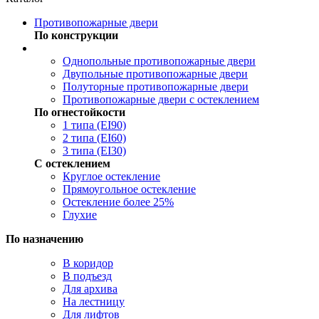
Противопожарные двери
По конструкции
Однопольные противопожарные двери
Двупольные противопожарные двери
Полуторные противопожарные двери
Противопожарные двери с остеклением
По огнестойкости
1 типа (EI90)
2 типа (EI60)
3 типа (EI30)
С остеклением
Круглое остекление
Прямоугольное остекление
Остекление более 25%
Глухие
По назначению
В коридор
В подъезд
Для архива
На лестницу
Для лифтов