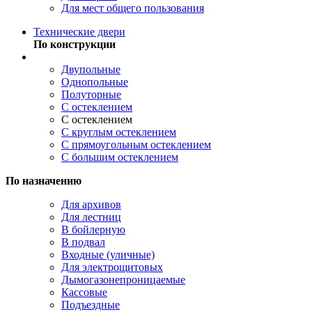
Для мест общего пользования
Технические двери
По конструкции
Двупольные
Однопольные
Полуторные
С остеклением
С остеклением
С круглым остеклением
С прямоугольным остеклением
С большим остеклением
По назначению
Для архивов
Для лестниц
В бойлерную
В подвал
Входные (уличные)
Для электрощитовых
Дымогазонепроницаемые
Кассовые
Подъездные