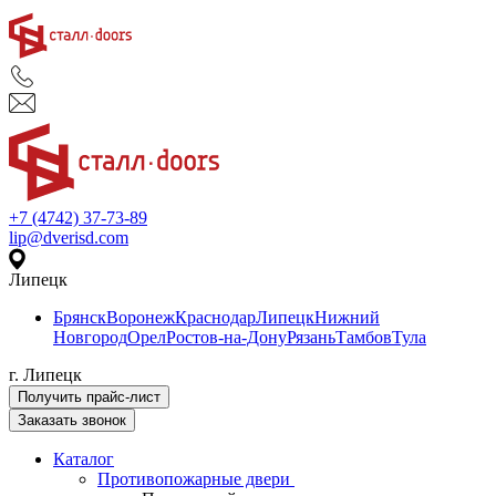
+7 (4742) 37-73-89
lip@dverisd.com
Липецк
Брянск
Воронеж
Краснодар
Липецк
Нижний
Новгород
Орел
Ростов-на-Дону
Рязань
Тамбов
Тула
г. Липецк
Получить прайс-лист
Заказать звонок
Каталог
Противопожарные двери