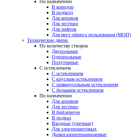
По назначению
В коридор
В подъезд
Для архивов
Для лестниц
Для лифтов
Для мест общего пользования (МОП)
Технические двери
По количеству створок
Двупольные
Однопольные
Полуторные
С остеклением
С остеклением
С круглым остеклением
С прямоугольным остеклением
С большим остеклением
По назначению
Для архивов
Для лестниц
В бойлерную
В подвал
Входные (уличные)
Для электрощитовых
Дымогазонепроницаемые