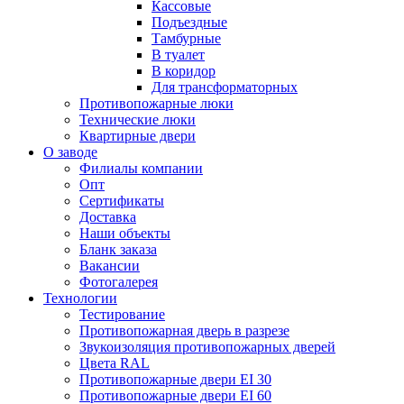
Кассовые
Подъездные
Тамбурные
В туалет
В коридор
Для трансформаторных
Противопожарные люки
Технические люки
Квартирные двери
О заводе
Филиалы компании
Опт
Сертификаты
Доставка
Наши объекты
Бланк заказа
Вакансии
Фотогалерея
Технологии
Тестирование
Противопожарная дверь в разрезе
Звукоизоляция противопожарных дверей
Цвета RAL
Противопожарные двери EI 30
Противопожарные двери EI 60