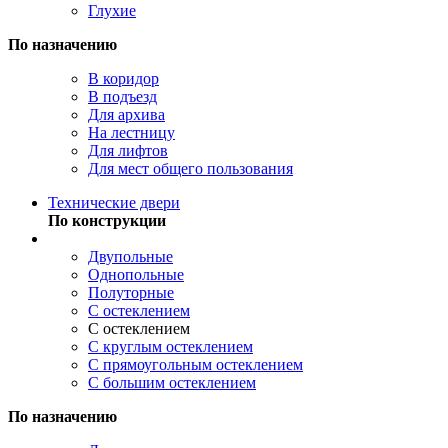
Глухие
По назначению
В коридор
В подъезд
Для архива
На лестницу
Для лифтов
Для мест общего пользования
Технические двери
По конструкции
Двупольные
Однопольные
Полуторные
С остеклением
С остеклением
С круглым остеклением
С прямоугольным остеклением
С большим остеклением
По назначению