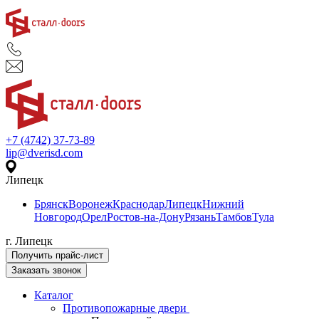
+7 (4742) 37-73-89
lip@dverisd.com
Липецк
Брянск
Воронеж
Краснодар
Липецк
Нижний
Новгород
Орел
Ростов-на-Дону
Рязань
Тамбов
Тула
г. Липецк
Получить прайс-лист
Заказать звонок
Каталог
Противопожарные двери