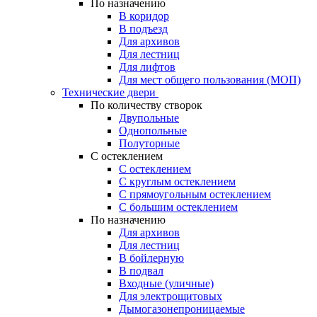
По назначению
В коридор
В подъезд
Для архивов
Для лестниц
Для лифтов
Для мест общего пользования (МОП)
Технические двери
По количеству створок
Двупольные
Однопольные
Полуторные
С остеклением
С остеклением
С круглым остеклением
С прямоугольным остеклением
С большим остеклением
По назначению
Для архивов
Для лестниц
В бойлерную
В подвал
Входные (уличные)
Для электрощитовых
Дымогазонепроницаемые