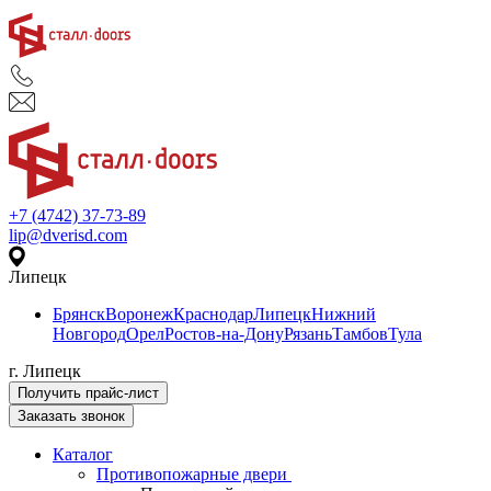
+7 (4742) 37-73-89
lip@dverisd.com
Липецк
Брянск
Воронеж
Краснодар
Липецк
Нижний
Новгород
Орел
Ростов-на-Дону
Рязань
Тамбов
Тула
г. Липецк
Получить прайс-лист
Заказать звонок
Каталог
Противопожарные двери