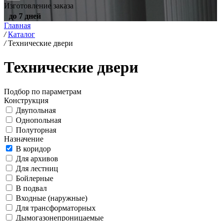
Изготовление заказа
до 7 дней
Главная
/
Каталог
/
Технические двери
Технические двери
Подбор по параметрам
Конструкция
Двупольная
Однопольная
Полуторная
Назначение
В коридор
Для архивов
Для лестниц
Бойлерные
В подвал
Входные (наружные)
Для трансформаторных
Дымогазонепроницаемые