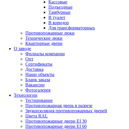
Кассовые
Подъездные
Тамбурные
В туалет
В коридор
Для трансформаторных
Противопожарные люки
Технические люки
Квартирные двери
О заводе
Филиалы компании
Опт
Сертификаты
Доставка
Наши объекты
Бланк заказа
Вакансии
Фотогалерея
Технологии
Тестирование
Противопожарная дверь в разрезе
Звукоизоляция противопожарных дверей
Цвета RAL
Противопожарные двери EI 30
Противопожарные двери EI 60