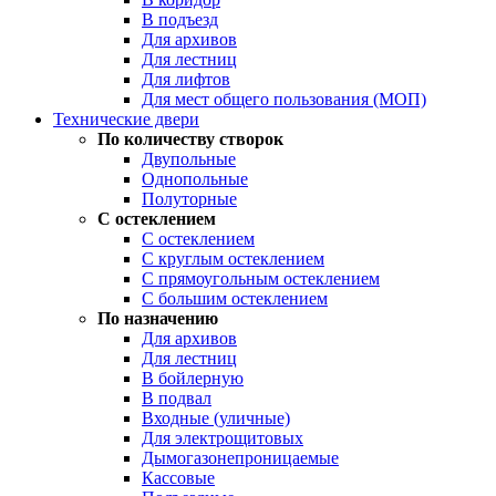
В подъезд
Для архивов
Для лестниц
Для лифтов
Для мест общего пользования (МОП)
Технические двери
По количеству створок
Двупольные
Однопольные
Полуторные
С остеклением
С остеклением
С круглым остеклением
С прямоугольным остеклением
С большим остеклением
По назначению
Для архивов
Для лестниц
В бойлерную
В подвал
Входные (уличные)
Для электрощитовых
Дымогазонепроницаемые
Кассовые