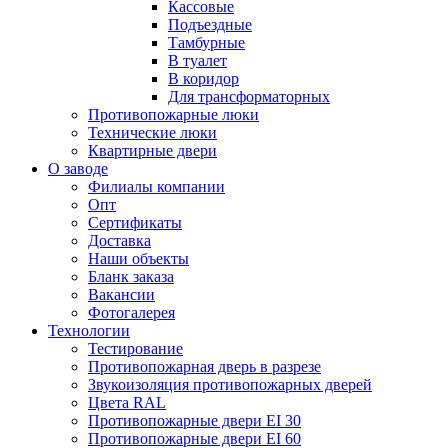
Кассовые
Подъездные
Тамбурные
В туалет
В коридор
Для трансформаторных
Противопожарные люки
Технические люки
Квартирные двери
О заводе
Филиалы компании
Опт
Сертификаты
Доставка
Наши объекты
Бланк заказа
Вакансии
Фотогалерея
Технологии
Тестирование
Противопожарная дверь в разрезе
Звукоизоляция противопожарных дверей
Цвета RAL
Противопожарные двери EI 30
Противопожарные двери EI 60