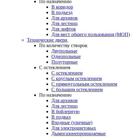
По назначению
В коридор
В подъезд
Для архивов
Для лестниц
Для лифтов
Для мест общего пользования (МОП)
Технические двери
По количеству створок
Двупольные
Однопольные
Полуторные
С остеклением
С остеклением
С круглым остеклением
С прямоугольным остеклением
С большим остеклением
По назначению
Для архивов
Для лестниц
В бойлерную
В подвал
Входные (уличные)
Для электрощитовых
Дымогазонепроницаемые