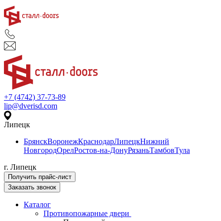
+7 (4742) 37-73-89
lip@dverisd.com
Липецк
Брянск
Воронеж
Краснодар
Липецк
Нижний
Новгород
Орел
Ростов-на-Дону
Рязань
Тамбов
Тула
г. Липецк
Получить прайс-лист
Заказать звонок
Каталог
Противопожарные двери