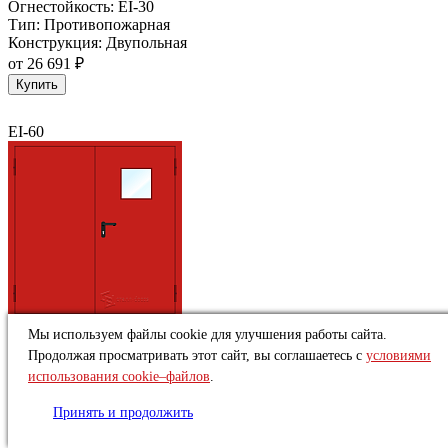
Огнестойкость:
EI-30
Тип:
Противопожарная
Конструкция:
Двупольная
от
26 691 ₽
Купить
EI-60
Двупольная противопожарная дверь с квадратным
Мы используем файлы cookie для улучшения работы сайта.
остеклением ДПМО-2 EIW 60
Продолжая просматривать этот сайт, вы соглашаетесь с
условиями
Под заказ
использования cookie–файлов
.
Огнестойкость:
EI-60
Тип:
Противопожарная
Принять и продолжить
Конструкция:
Двупольная
от
26 691 ₽