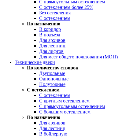
С прямоугольным остеклением
С остеклением более 25%
Без остекления
С остеклением
По назначению
В коридор
В подъезд
Для архивов
Для лестниц
Для лифтов
Для мест общего пользования (МОП)
Технические двери
По количеству створок
Двупольные
Однопольные
Полуторные
С остеклением
С остеклением
С круглым остеклением
С прямоугольным остеклением
С большим остеклением
По назначению
Для архивов
Для лестниц
В бойлерную