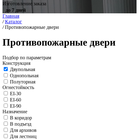
Изготовление заказа
до 7 дней
Главная
/
Каталог
/
Противопожарные двери
Противопожарные двери
Подбор по параметрам
Конструкция
Двупольная
Однопольная
Полуторная
Огнестойкость
EI-30
EI-60
EI-90
Назначение
В коридор
В подъезд
Для архивов
Для лестниц