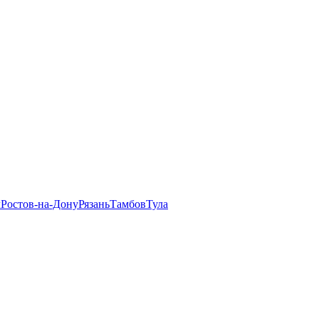
л
Ростов-на-Дону
Рязань
Тамбов
Тула