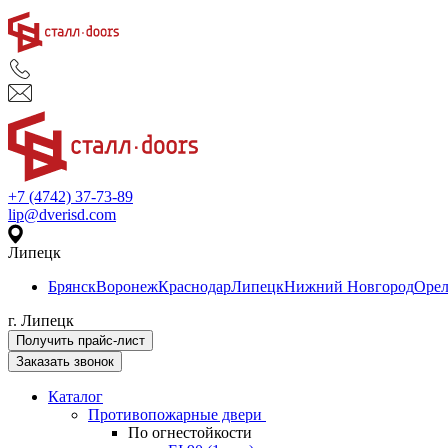
+7 (4742) 37-73-89
lip@dverisd.com
Липецк
Брянск
Воронеж
Краснодар
Липецк
Нижний Новгород
Оре
г. Липецк
Получить прайс-лист
Заказать звонок
Каталог
Противопожарные двери
По огнестойкости