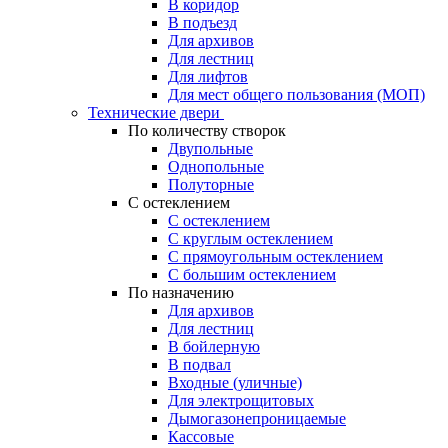
В коридор
В подъезд
Для архивов
Для лестниц
Для лифтов
Для мест общего пользования (МОП)
Технические двери
По количеству створок
Двупольные
Однопольные
Полуторные
С остеклением
С остеклением
С круглым остеклением
С прямоугольным остеклением
С большим остеклением
По назначению
Для архивов
Для лестниц
В бойлерную
В подвал
Входные (уличные)
Для электрощитовых
Дымогазонепроницаемые
Кассовые