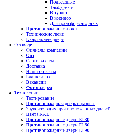
Подъездные
Тамбурные
В туалет
В коридор
Для трансформаторных
Противопожарные люки
Технические люки
Квартирные двери
О заводе
Филиалы компании
Опт
Сертификаты
Доставка
Наши объекты
Бланк заказа
Вакансии
Фотогалерея
Технологии
Тестирование
Противопожарная дверь в разрезе
Звукоизоляция противопожарных дверей
Цвета RAL
Противопожарные двери EI 30
Противопожарные двери EI 60
Противопожарные двери EI 90