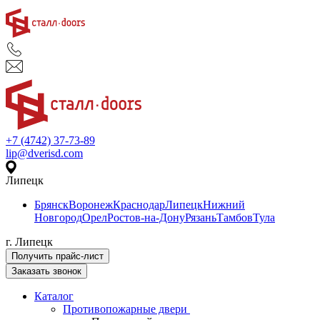
+7 (4742) 37-73-89
lip@dverisd.com
Липецк
Брянск
Воронеж
Краснодар
Липецк
Нижний
Новгород
Орел
Ростов-на-Дону
Рязань
Тамбов
Тула
г. Липецк
Получить прайс-лист
Заказать звонок
Каталог
Противопожарные двери