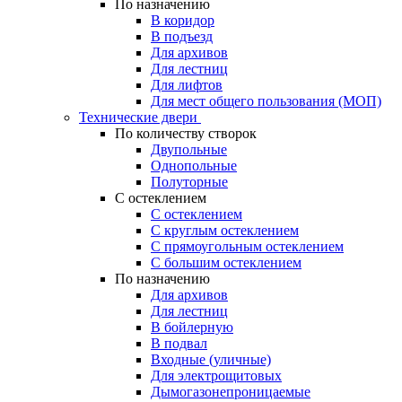
По назначению
В коридор
В подъезд
Для архивов
Для лестниц
Для лифтов
Для мест общего пользования (МОП)
Технические двери
По количеству створок
Двупольные
Однопольные
Полуторные
С остеклением
С остеклением
С круглым остеклением
С прямоугольным остеклением
С большим остеклением
По назначению
Для архивов
Для лестниц
В бойлерную
В подвал
Входные (уличные)
Для электрощитовых
Дымогазонепроницаемые