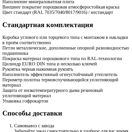
Наполнение
минераловатная плита
Внешнее покрытие
порошковая атмосферостойкая краска
Цвет
стандарт (RAL 7035/7040/8017/9016) / нестандарт
Стандартная комплектация
Коробка
углового или торцевого типа с монтажом в накладки
в проём соответственно
Петли
металлические, дополненные опорной разновидностью
подшипника
Покраска
материал порошкового типа по RAL-технологии
Цилиндр
EURO DIN типа и несколько ключей
Рукоятка
черная нажимная рукоять
Наполнитель
эффективный огнеустойчивый утеплитель
Периметр полотна
термовспучивающийся уплотняющий
материал
Защита от низкотемпературного дыма
резиновый
уплотняющий материал
Упаковка
гофрокартон
Способы доставки
Самовывоз с завода
Забирайте заказ самостоятельно в удобное для вас время.