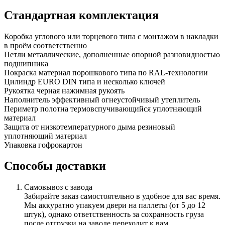
Стандартная комплектация
Коробка
углового или торцевого типа с монтажом в накладки
в проём соответственно
Петли
металлические, дополненные опорной разновидностью
подшипника
Покраска
материал порошкового типа по RAL-технологии
Цилиндр
EURO DIN типа и несколько ключей
Рукоятка
черная нажимная рукоять
Наполнитель
эффективный огнеустойчивый утеплитель
Периметр полотна
термовспучивающийся уплотняющий
материал
Защита от низкотемпературного дыма
резиновый
уплотняющий материал
Упаковка
гофрокартон
Способы доставки
Самовывоз с завода
Забирайте заказ самостоятельно в удобное для вас время.
Мы аккуратно упакуем двери на паллеты (от 5 до 12
штук), однако ответственность за сохранность груза
после отгрузки на заводе переходит к вам.