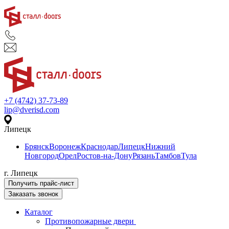
+7 (4742) 37-73-89
lip@dverisd.com
Липецк
Брянск
Воронеж
Краснодар
Липецк
Нижний
Новгород
Орел
Ростов-на-Дону
Рязань
Тамбов
Тула
г. Липецк
Получить прайс-лист
Заказать звонок
Каталог
Противопожарные двери