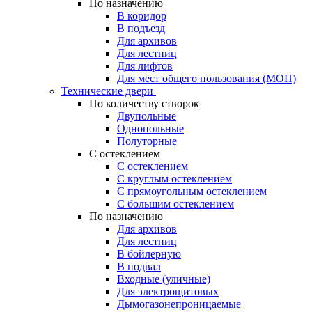
По назначению
В коридор
В подъезд
Для архивов
Для лестниц
Для лифтов
Для мест общего пользования (МОП)
Технические двери
По количеству створок
Двупольные
Однопольные
Полуторные
С остеклением
С остеклением
С круглым остеклением
С прямоугольным остеклением
С большим остеклением
По назначению
Для архивов
Для лестниц
В бойлерную
В подвал
Входные (уличные)
Для электрощитовых
Дымогазонепроницаемые